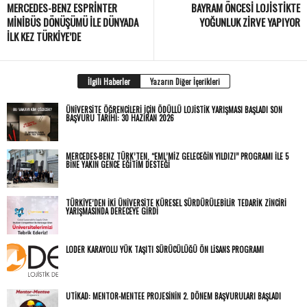
MERCEDES-BENZ ESPRINTER
BAYRAM ÖNCESI LOJISTIKTE
MINIBÜS DÖNÜŞÜMÜ ILE DÜNYADA
YOĞUNLUK ZIRVE YAPIYOR
ILK KEZ TÜRKIYE’DE
İlgili Haberler
Yazarın Diğer İçerikleri
ÜNIVERSITE ÖĞRENCILERI İÇIN ÖDÜLLÜ LOJISTIK YARIŞMASI BAŞLADI SON
BAŞVURU TARIHI: 30 HAZIRAN 2026
MERCEDES-BENZ TÜRK’TEN, “EML’MIZ GELECEĞIN YILDIZI” PROGRAMI ILE 5
BINE YAKIN GENCE EĞITIM DESTEĞI
TÜRKİYE’DEN İKİ ÜNİVERSİTE KÜRESEL SÜRDÜRÜLEBİLİR TEDARİK ZİNCİRİ
YARIŞMASINDA DERECEYE GİRDİ
LODER KARAYOLU YÜK TAŞITI SÜRÜCÜLÜĞÜ ÖN LISANS PROGRAMI
UTIKAD: MENTOR-MENTEE PROJESININ 2. DÖNEM BAŞVURULARI BAŞLADI