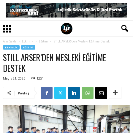
Ana Sayfa
Etkinlik
Eğitim
STILL ARSER’den Mesleki Eğitime Destek
ETKINLIK
EĞITIM
STILL ARSER’DEN MESLEKI EĞITIME
DESTEK
Mayıs 21, 2026
1251
Paylaş