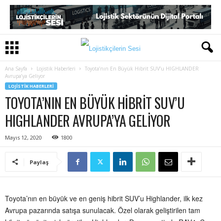
Ana Sayfa
Lojistik Haberleri
Toyota’nın En Büyük Hibrit SUV’u HIGHLANDER
Avrupa’ya Geliyor
LOJISTIK HABERLERI
TOYOTA’NIN EN BÜYÜK HIBRIT SUV’U
HIGHLANDER AVRUPA’YA GELIYOR
Mayıs 12, 2020
1800
Paylaş
Toyota’nın en büyük ve en geniş hibrit SUV’u Highlander, ilk kez
Avrupa pazarında satışa sunulacak. Özel olarak geliştirilen tam