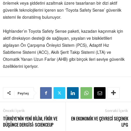
önlemek veya şiddetini azaltmak üzere tasarlanan bir dizi aktif
güvenlik teknolojilerini içeren son ‘Toyota Safety Sense’ güvenlik
sistemi ile donatılmış bulunuyor.
Highlander’ın Toyota Safety Sense paketi, kazadan kaçınmak için
aktif direksiyon desteği de sağlayan, yayaları ve bisikletlileri
algılayan Ön Çarpışma Önleyici Sistem (PCS), Adaptif Hız
Sabitleme Sistemi (ACC), Akıllı Şerit Takip Sistemi (LTA) ve
Otomatik Yanan Uzun Farlar (AHB) gibi birçok ileri seviye güvenlik
özelliklerini içeriyor.
Paylaş
Önceki İçerik
Sonraki İçerik
TÜRKIYE’NIN YENI BILIM, FIKIR VE
EN EKONOMİK VE ÇEVRECİ SEÇENEK
DÜŞÜNCE DERGISI: SCIENCEUP
LPG