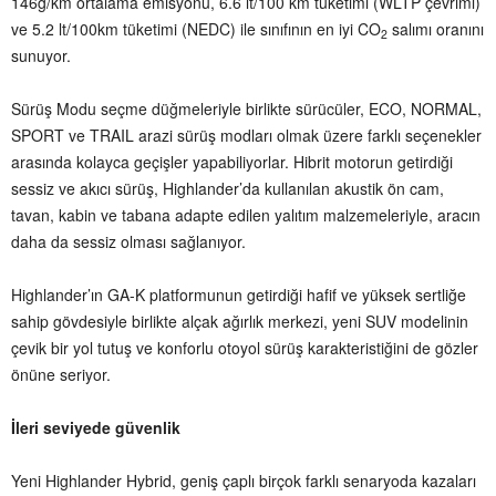
146g/km ortalama emisyonu, 6.6 lt/100 km tüketimi (WLTP çevrimi)
ve 5.2 lt/100km tüketimi (NEDC) ile sınıfının en iyi CO
salımı oranını
2
sunuyor.
Sürüş Modu seçme düğmeleriyle birlikte sürücüler, ECO, NORMAL,
SPORT ve TRAIL arazi sürüş modları olmak üzere farklı seçenekler
arasında kolayca geçişler yapabiliyorlar. Hibrit motorun getirdiği
sessiz ve akıcı sürüş, Highlander’da kullanılan akustik ön cam,
tavan, kabin ve tabana adapte edilen yalıtım malzemeleriyle, aracın
daha da sessiz olması sağlanıyor.
Highlander’ın GA-K platformunun getirdiği hafif ve yüksek sertliğe
sahip gövdesiyle birlikte alçak ağırlık merkezi, yeni SUV modelinin
çevik bir yol tutuş ve konforlu otoyol sürüş karakteristiğini de gözler
önüne seriyor.
İleri seviyede güvenlik
Yeni Highlander Hybrid, geniş çaplı birçok farklı senaryoda kazaları