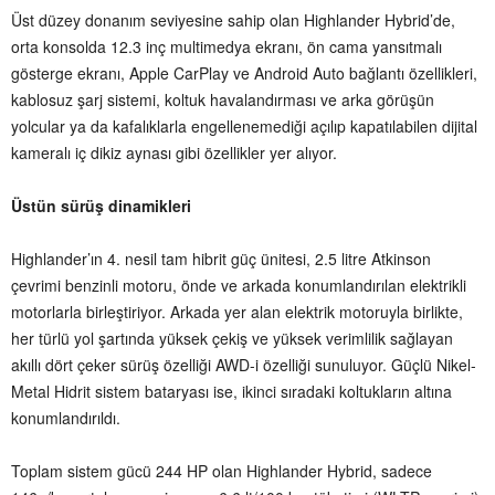
Üst düzey donanım seviyesine sahip olan Highlander Hybrid’de,
orta konsolda 12.3 inç multimedya ekranı, ön cama yansıtmalı
gösterge ekranı, Apple CarPlay ve Android Auto bağlantı özellikleri,
kablosuz şarj sistemi, koltuk havalandırması ve arka görüşün
yolcular ya da kafalıklarla engellenemediği açılıp kapatılabilen dijital
kameralı iç dikiz aynası gibi özellikler yer alıyor.
Üstün sürüş dinamikleri
Highlander’ın 4. nesil tam hibrit güç ünitesi, 2.5 litre Atkinson
çevrimi benzinli motoru, önde ve arkada konumlandırılan elektrikli
motorlarla birleştiriyor. Arkada yer alan elektrik motoruyla birlikte,
her türlü yol şartında yüksek çekiş ve yüksek verimlilik sağlayan
akıllı dört çeker sürüş özelliği AWD-i özelliği sunuluyor. Güçlü Nikel-
Metal Hidrit sistem bataryası ise, ikinci sıradaki koltukların altına
konumlandırıldı.
Toplam sistem gücü 244 HP olan Highlander Hybrid, sadece