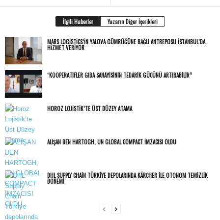
İlgili Haberler
Yazarın Diğer İçerikleri
MARS LOGISTICS’IN YALOVA GÜMRÜĞÜNE BAĞLI ANTREPOSU İSTANBUL’DA
HIZMET VERIYOR
“KOOPERATIFLER GIDA SANAYISININ TEDARIK GÜCÜNÜ ARTIRABILIR”
HOROZ LOJISTIK’TE ÜST DÜZEY ATAMA
ALIŞAN DEN HARTOGH, UN GLOBAL COMPACT İMZACISI OLDU
DHL SUPPLY CHAIN TÜRKIYE DEPOLARINDA KÄRCHER ILE OTONOM TEMIZLIK
DÖNEMI