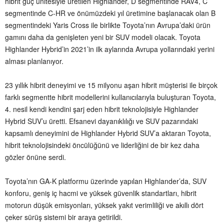
hibrit güç ünitesiyle üretilen Highlander, D segmentinde RAV4, C
segmentinde C-HR ve önümüzdeki yıl üretimine başlanacak olan B
segmentindeki Yaris Cross ile birlikte Toyota’nın Avrupa’daki ürün
gamını daha da genişleten yeni bir SUV modeli olacak. Toyota
Highlander Hybrid’in 2021’in ilk aylarında Avrupa yollarındaki yerini
alması planlanıyor.
23 yıllık hibrit deneyimi ve 15 milyonu aşan hibrit müşterisi ile birçok
farklı segmentte hibrit modellerini kullanıcılarıyla buluşturan Toyota,
4. nesil kendi kendini şarj eden hibrit teknolojisiyle Highlander
Hybrid SUV’u üretti. Efsanevi dayanıklılığı ve SUV pazarındaki
kapsamlı deneyimini de Highlander Hybrid SUV’a aktaran Toyota,
hibrit teknolojisindeki öncülüğünü ve liderliğini de bir kez daha
gözler önüne serdi.
Toyota’nın GA-K platformu üzerinde yapılan Highlander’da, SUV
konforu, geniş iç hacmi ve yüksek güvenlik standartları, hibrit
motorun düşük emisyonları, yüksek yakıt verimliliği ve akıllı dört
çeker sürüş sistemi bir araya getirildi.