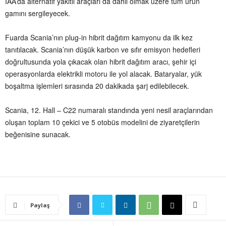
IAA’da alternatif yakıtlı araçları da dahil olmak üzere tüm ürün
gamını sergileyecek.
Fuarda Scania’nın plug-in hibrit dağıtım kamyonu da ilk kez
tanıtılacak. Scania’nın düşük karbon ve sıfır emisyon hedefleri
doğrultusunda yola çıkacak olan hibrit dağıtım aracı, şehir içi
operasyonlarda elektrikli motoru ile yol alacak. Bataryalar, yük
boşaltma işlemleri sırasında 20 dakikada şarj edilebilecek.
Scania, 12. Hall – C22 numaralı standında yeni nesil araçlarından
oluşan toplam 10 çekici ve 5 otobüs modelini de ziyaretçilerin
beğenisine sunacak.
Paylaş