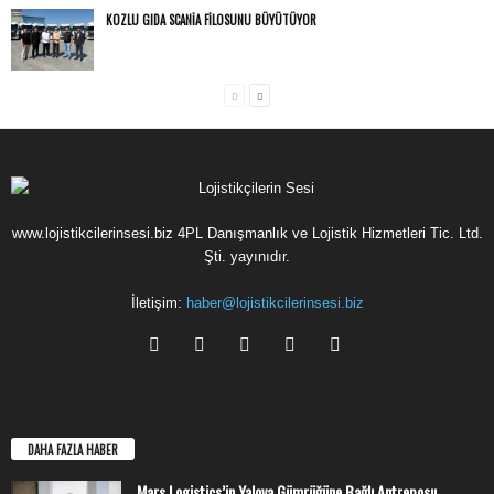
KOZLU GIDA SCANIA FILOSUNU BÜYÜTÜYOR
www.lojistikcilerinsesi.biz 4PL Danışmanlık ve Lojistik Hizmetleri Tic. Ltd.
Şti. yayınıdır.
İletişim:
haber@lojistikcilerinsesi.biz
DAHA FAZLA HABER
Mars Logistics’in Yalova Gümrüğüne Bağlı Antreposu