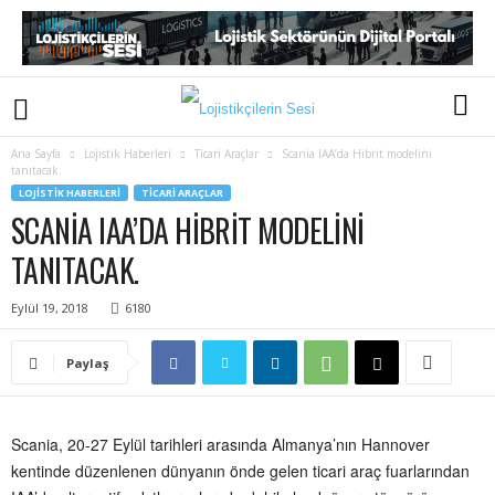
Ana Sayfa
Lojistik Haberleri
Ticari Araçlar
Scania IAA’da Hibrit modelini
tanıtacak.
LOJISTIK HABERLERI
TICARI ARAÇLAR
SCANIA IAA’DA HIBRIT MODELINI
TANITACAK.
Eylül 19, 2018
6180
Paylaş
Scania, 20-27 Eylül tarihleri arasında Almanya’nın Hannover
kentinde düzenlenen dünyanın önde gelen ticari araç fuarlarından