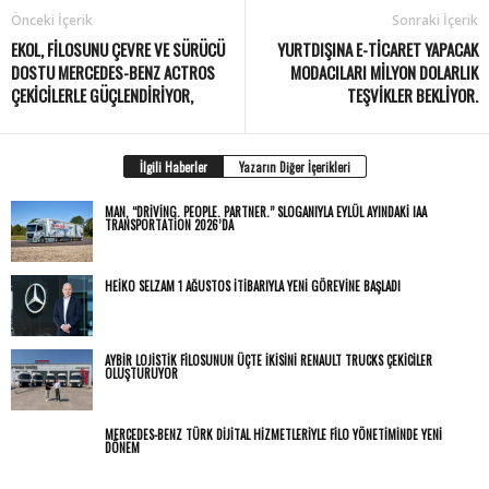
Önceki İçerik
Sonraki İçerik
EKOL, FILOSUNU ÇEVRE VE SÜRÜCÜ
YURTDIŞINA E-TICARET YAPACAK
DOSTU MERCEDES-BENZ ACTROS
MODACILARI MILYON DOLARLIK
ÇEKICILERLE GÜÇLENDIRIYOR,
TEŞVIKLER BEKLIYOR.
İlgili Haberler
Yazarın Diğer İçerikleri
MAN, “DRIVING. PEOPLE. PARTNER.” SLOGANIYLA EYLÜL AYINDAKI IAA
TRANSPORTATION 2026’DA
HEIKO SELZAM 1 AĞUSTOS İTIBARIYLA YENI GÖREVINE BAŞLADI
AYBIR LOJISTIK FILOSUNUN ÜÇTE IKISINI RENAULT TRUCKS ÇEKICILER
OLUŞTURUYOR
MERCEDES-BENZ TÜRK DIJITAL HIZMETLERIYLE FILO YÖNETIMINDE YENI
DÖNEM