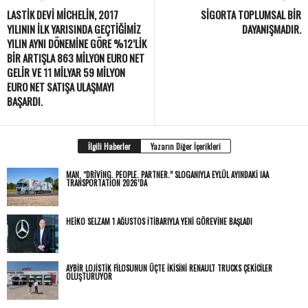
LASTIK DEVI MICHELIN, 2017
SIGORTA TOPLUMSAL BIR
YILININ ILK YARISINDA GEÇTIĞIMIZ
DAYANIŞMADIR.
YILIN AYNI DÖNEMINE GÖRE %12’LIK
BIR ARTIŞLA 863 MILYON EURO NET
GELIR VE 11 MILYAR 59 MILYON
EURO NET SATIŞA ULAŞMAYI
BAŞARDI.
İlgili Haberler
Yazarın Diğer İçerikleri
MAN, “DRIVING. PEOPLE. PARTNER.” SLOGANIYLA EYLÜL AYINDAKI IAA
TRANSPORTATION 2026’DA
HEIKO SELZAM 1 AĞUSTOS İTIBARIYLA YENI GÖREVINE BAŞLADI
AYBIR LOJISTIK FILOSUNUN ÜÇTE IKISINI RENAULT TRUCKS ÇEKICILER
OLUŞTURUYOR