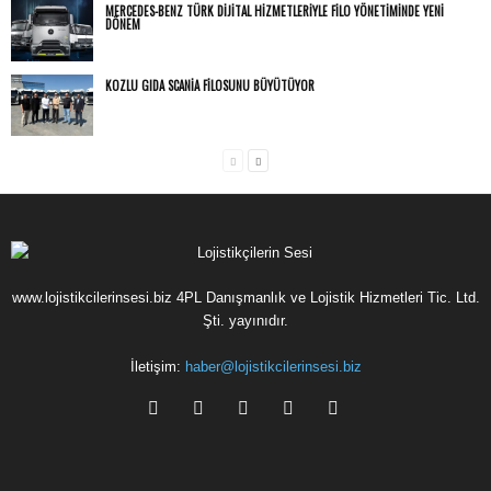
MERCEDES-BENZ TÜRK DIJITAL HIZMETLERIYLE FILO YÖNETIMINDE YENI
DÖNEM
KOZLU GIDA SCANIA FILOSUNU BÜYÜTÜYOR
www.lojistikcilerinsesi.biz 4PL Danışmanlık ve Lojistik Hizmetleri Tic. Ltd.
Şti. yayınıdır.
İletişim:
haber@lojistikcilerinsesi.biz