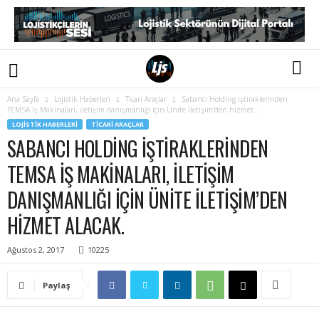
Ana Sayfa
Lojistik Haberleri
Ticari Araçlar
Sabancı Holding iştiraklerinden
TEMSA İş Makinaları, iletişim danışmanlığı için Ünite İletişim’den hizmet...
LOJISTIK HABERLERI
TICARI ARAÇLAR
SABANCI HOLDING IŞTIRAKLERINDEN
TEMSA İŞ MAKINALARI, ILETIŞIM
DANIŞMANLIĞI IÇIN ÜNITE İLETIŞIM’DEN
HIZMET ALACAK.
Ağustos 2, 2017
10225
Paylaş