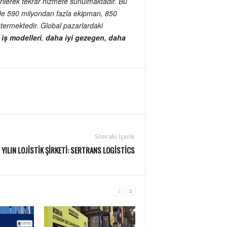
rilerek tekrar hizmete sunulmaktadır. Bu
kede 590 milyondan fazla ekipman, 850
stermektedir. Global pazarlardaki
 iş modelleri
,
daha iyi gezegen, daha
Sonraki İçerik
YILIN LOJISTIK ŞIRKETI: SERTRANS LOGISTICS