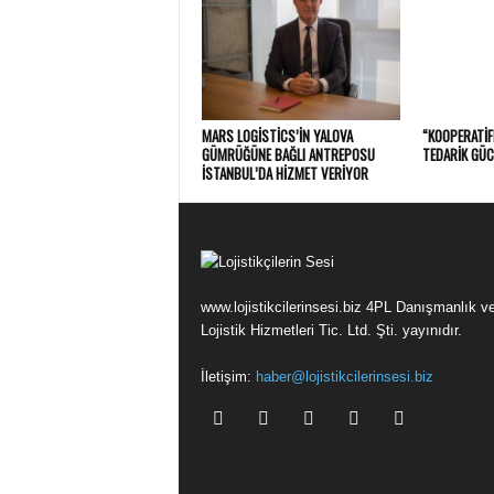
MARS LOGISTICS’IN YALOVA
“KOOPERATIF
GÜMRÜĞÜNE BAĞLI ANTREPOSU
TEDARIK GÜC
İSTANBUL’DA HIZMET VERIYOR
www.lojistikcilerinsesi.biz 4PL Danışmanlık v
Lojistik Hizmetleri Tic. Ltd. Şti. yayınıdır.
İletişim:
haber@lojistikcilerinsesi.biz