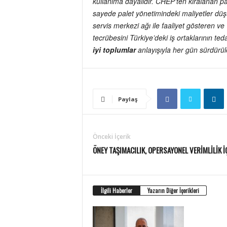
kullanıma dayalıdır. CHEP’ten kiralanan pa
sayede palet yönetimindeki maliyetler düşü
servis merkezi ağı ile faaliyet gösteren v
tecrübesini Türkiye’deki iş ortaklarının ted
iyi toplumlar
anlayışıyla her gün sürdürüle
Paylaş
Önceki İçerik
ÖNEY TAŞIMACILIK, OPERSAYONEL VERİMLİLİK İ
İlgili Haberler
Yazarın Diğer İçerikleri