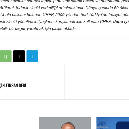
letler kullanım sonrası toplanıp düzenli olarak bakım ve onarımdan geçi
rülerek tedarik zinciri verimliliği artırılmaktadır. Dünya çapında 60 ül
e 14 bin çalışanı bulunan CHEP, 2009 yılından beri Türkiye’de faaliyet gö
arik zinciri yönetimi ihtiyaçlarını karşılamak için kullanan CHEP;
daha iyi
bilir bir değer yaratmak için çalışmaktadır.
ÇİN TIRSAN DEDİ.