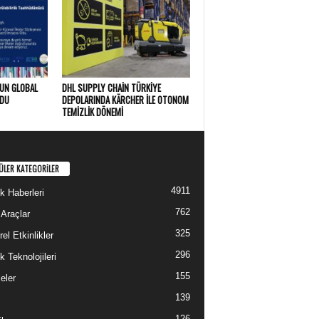
 UN GLOBAL
DHL SUPPLY CHAIN TÜRKIYE
LDU
DEPOLARINDA KÄRCHER ILE OTONOM
TEMIZLIK DÖNEMI
ÜLER KATEGORİLER
4911
ik Haberleri
762
 Araçlar
325
el Etkinlikler
296
ik Teknolojileri
155
eler
139
126