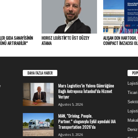
LER GIDA SANAYISININ
HOROZ LOJISTIK’TE ÜST DÜZEY
ALIŞAN DEN HARTOGH,
ÜNÜ ARTIRABILIR”
ATAMA
COMPACT İMZACISI O
DAHA FAZLA HABER
POP
Lojist
Mars Logistics’in Yalova Gümrüğüne
e
Bağlı Antreposu İstanbul’da Hizmet
Ticari
Veriyor
Sektör
Ağustos 5, 2026
Lojist
MAN, “Driving. People.
Makal
Partner.” sloganıyla Eylül ayındaki IAA
Transportation 2026’da
Deniz
Ağustos 3, 2026