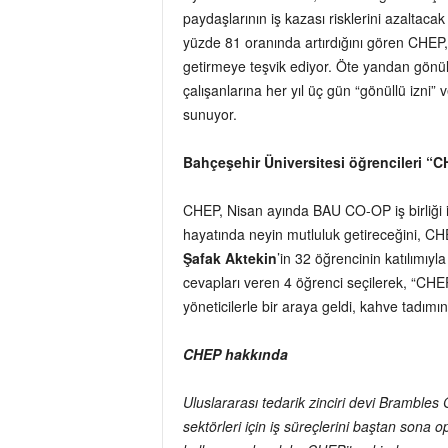
paydaşlarının iş kazası risklerini azaltacak
yüzde 81 oranında artırdığını gören CHEP,
getirmeye teşvik ediyor. Öte yandan gönüllül
çalışanlarına her yıl üç gün “gönüllü izni” 
sunuyor.
Bahçeşehir Üniversitesi öğrencileri “C
CHEP, Nisan ayında BAU CO-OP iş birliği i
hayatında neyin mutluluk getireceğini, CHE
Şafak Aktekin
’in 32 öğrencinin katılımıy
cevapları veren 4 öğrenci seçilerek, “CHEP
yöneticilerle bir araya geldi, kahve tadımı
CHEP hakkında
Uluslararası tedarik zinciri devi Brambles
sektörleri için iş süreçlerini baştan sona 