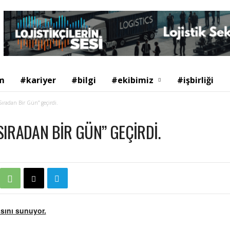
m
#kariyer
#bilgi
#ekibimiz
#işbirliği
ıradan Bir Gün” geçirdi.
SIRADAN BIR GÜN” GEÇIRDI.
asını sunuyor.