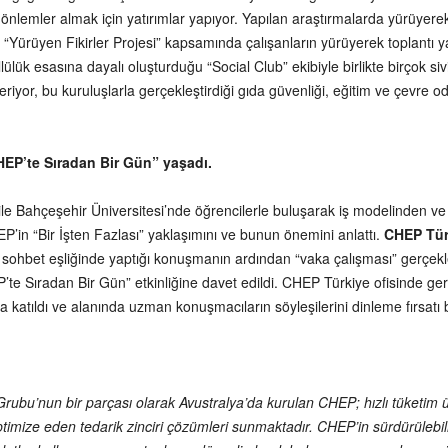
 önlemler almak için yatırımlar yapıyor. Yapılan araştırmalarda yürüyerek g
 “Yürüyen Fikirler Projesi” kapsamında çalışanların yürüyerek toplant
ük esasına dayalı oluşturduğu “Social Club” ekibiyle birlikte birçok sivil 
veriyor, bu kuruluşlarla gerçekleştirdiği gıda güvenliği, eğitim ve çevre 
HEP’te Sıradan Bir Gün” yaşadı.
le Bahçeşehir Üniversitesi’nde öğrencilerle buluşarak iş modelinden ve 
P’in “Bir İşten Fazlası” yaklaşımını ve bunun önemini anlattı.
CHEP Türk
la sohbet eşliğinde yaptığı konuşmanın ardından “vaka çalışması” gerçekleş
’te Sıradan Bir Gün” etkinliğine davet edildi. CHEP Türkiye ofisinde ger
na katıldı ve alanında uzman konuşmacıların söyleşilerini dinleme fırsatı 
 Grubu’nun bir parçası olarak Avustralya’da kurulan CHEP; hızlı tüketim 
optimize eden tedarik zinciri çözümleri sunmaktadır. CHEP’in sürdürülebi