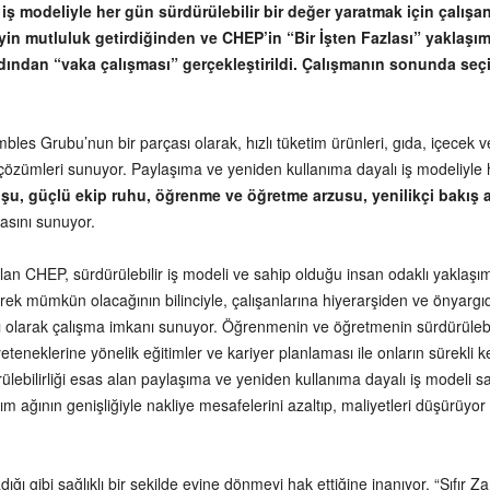
iş modeliyle her gün sürdürülebilir bir değer yaratmak için çalışa
yin mutluluk getirdiğinden ve CHEP’in “Bir İşten Fazlası” yaklaşımı
dından “vaka çalışması” gerçekleştirildi. Çalışmanın sonunda seçi
mbles Grubu’nun bir parçası olarak, hızlı tüketim ürünleri, gıda, içecek ve
 çözümleri sunuyor. Paylaşıma ve yeniden kullanıma dayalı iş modeliyle 
uşu, güçlü ekip ruhu, öğrenme ve öğretme arzusu, yenilikçi bakış a
lasını sunuyor.
lan CHEP, sürdürülebilir iş modeli ve sahip olduğu insan odaklı yaklaşım
erek mümkün olacağının bilinciyle, çalışanlarına hiyerarşiden ve önyar
ası olarak çalışma imkanı sunuyor. Öğrenmenin ve öğretmenin sürdürülebil
teneklerine yönelik eğitimler ve kariyer planlaması ile onların sürekli ke
ülebilirliği esas alan paylaşıma ve yeniden kullanıma dayalı iş modeli 
m ağının genişliğiyle nakliye mesafelerini azaltıp, maliyetleri düşürüyor v
ibi sağlıklı bir şekilde evine dönmeyi hak ettiğine inanıyor. “Sıfır Zarar