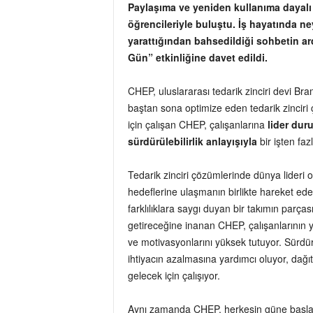
Paylaşıma ve yeniden kullanıma dayalı 
öğrencileriyle buluştu. İş hayatında ne
yarattığından bahsedildiği sohbetin ar
Gün” etkinliğine davet edildi.
CHEP, uluslararası tedarik zinciri devi Bra
baştan sona optimize eden tedarik zinciri
için çalışan CHEP, çalışanlarına
lider dur
sürdürülebilirlik anlayışıyla
bir işten faz
Tedarik zinciri çözümlerinde dünya lideri o
hedeflerine ulaşmanın birlikte hareket ed
farklılıklara saygı duyan bir takımın parç
getireceğine inanan CHEP, çalışanlarının ye
ve motivasyonlarını yüksek tutuyor. Sürdür
ihtiyacın azalmasına yardımcı oluyor, dağıtı
gelecek için çalışıyor.
Aynı zamanda CHEP, herkesin güne başladığı g