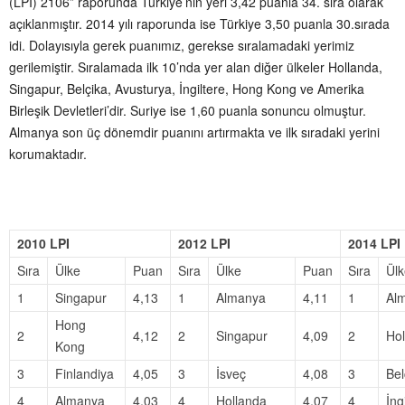
(LPI) 2106” raporunda Türkiye’nin yeri 3,42 puanla 34. sıra olarak
açıklanmıştır. 2014 yılı raporunda ise Türkiye 3,50 puanla 30.sırada
idi. Dolayısıyla gerek puanımız, gerekse sıralamadaki yerimiz
gerilemiştir. Sıralamada ilk 10’nda yer alan diğer ülkeler Hollanda,
Singapur, Belçika, Avusturya, İngiltere, Hong Kong ve Amerika
Birleşik Devletleri’dir. Suriye ise 1,60 puanla sonuncu olmuştur.
Almanya son üç dönemdir puanını artırmakta ve ilk sıradaki yerini
korumaktadır.
2010 LPI
2012 LPI
2014 LPI
Sıra
Ülke
Puan
Sıra
Ülke
Puan
Sıra
Ülk
1
Singapur
4,13
1
Almanya
4,11
1
Al
Hong
2
4,12
2
Singapur
4,09
2
Hol
Kong
3
Finlandiya
4,05
3
İsveç
4,08
3
Bel
4
Almanya
4,03
4
Hollanda
4,07
4
İng