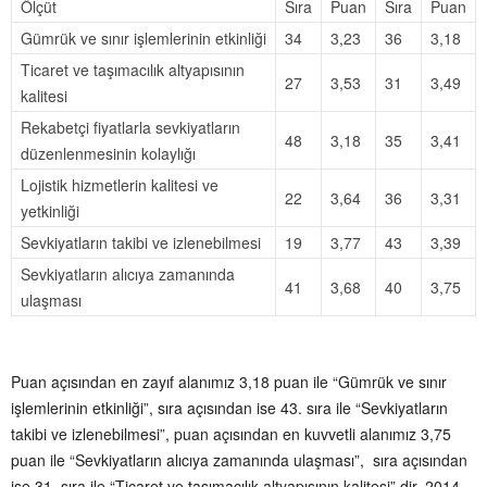
Ölçüt
Sıra
Puan
Sıra
Puan
Gümrük ve sınır işlemlerinin etkinliği
34
3,23
36
3,18
Ticaret ve taşımacılık altyapısının
27
3,53
31
3,49
kalitesi
Rekabetçi fiyatlarla sevkiyatların
48
3,18
35
3,41
düzenlenmesinin kolaylığı
Lojistik hizmetlerin kalitesi ve
22
3,64
36
3,31
yetkinliği
Sevkiyatların takibi ve izlenebilmesi
19
3,77
43
3,39
Sevkiyatların alıcıya zamanında
41
3,68
40
3,75
ulaşması
Puan açısından en zayıf alanımız 3,18 puan ile “Gümrük ve sınır
işlemlerinin etkinliği”, sıra açısından ise 43. sıra ile “Sevkiyatların
takibi ve izlenebilmesi”, puan açısından en kuvvetli alanımız 3,75
puan ile “Sevkiyatların alıcıya zamanında ulaşması”, sıra açısından
ise 31. sıra ile “Ticaret ve taşımacılık altyapısının kalitesi” dir. 2014