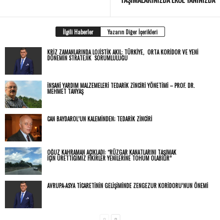
İlgili Haberler
Yazarın Diğer İçerikleri
KRIZ ZAMANLARINDA LOJISTIK AKIL: TÜRKIYE, ORTA KORIDOR VE YENI
DÖNEMIN STRATEJIK SORUMLULUĞU
İNSANİ YARDIM MALZEMELERİ TEDARİK ZİNCİRİ YÖNETİMİ – PROF. DR.
MEHMET TANYAŞ
CAN BAYDAROL’UN KALEMINDEN; TEDARİK ZİNCİRİ
OĞUZ KAHRAMAN AÇIKLADI: “RÜZGAR KANATLARINI TAŞIMAK
IÇIN ÜRETTIĞIMIZ FIKIRLER YENILERINE TOHUM OLABILIR”
AVRUPA-ASYA TİCARETİNİN GELİŞİMİNDE ZENGEZUR KORİDORU’NUN ÖNEMİ