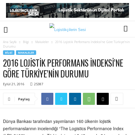
Ana Sayfa
Bilgi
Makaleler
2016 Lojistik Performans İndeksi’ne Göre Türkiye’nin
Durumu
BILGI
MAKALELER
2016 LOJISTIK PERFORMANS İNDEKSI’NE
GÖRE TÜRKIYE’NIN DURUMU
Eylül 21, 2016
25387
Paylaş
Dünya Bankası tarafından yayımlanan 160 ülkenin lojistik
performanslarının incelendiği “The Logistics Performance Index